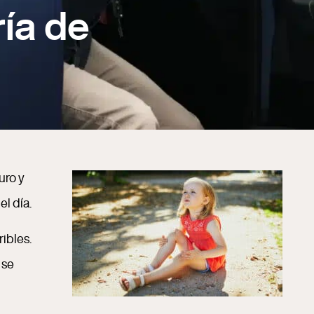
ía de
uro y
el día.
ibles.
 se