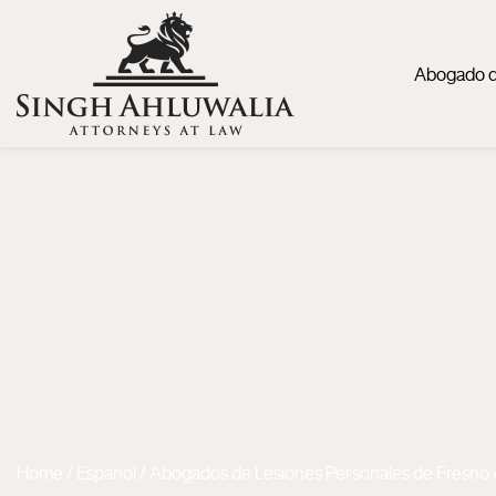
Abogado d
Home
/
Espanol
/
Abogados de Lesiones Personales de Fresno