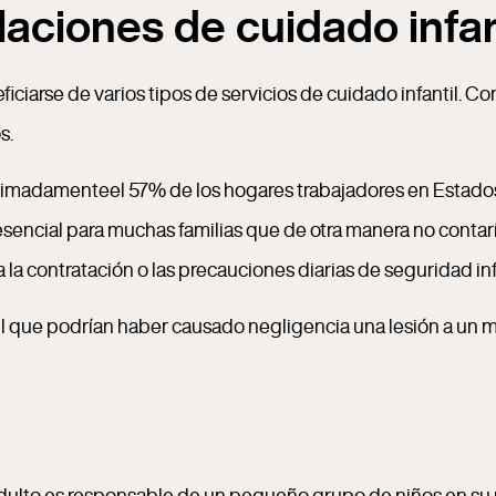
aciones de cuidado infant
ciarse de varios tipos de servicios de cuidado infantil. C
s.
ximadamenteel 57% de los hogares trabajadores en Estados
 esencial para muchas familias que de otra manera no conta
la contratación o las precauciones diarias de seguridad infa
l que podrían haber causado negligencia una lesión a un m
dulto es responsable de un pequeño grupo de niños en su p