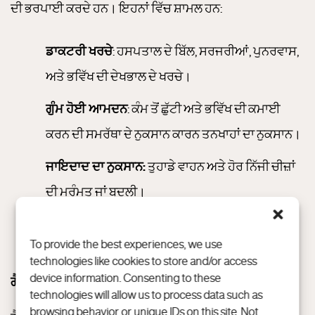
ਦੀ ਭਰਪਾਈ ਕਰਦੇ ਹਨ। ਇਹਨਾਂ ਵਿੱਚ ਸ਼ਾਮਲ ਹਨ:
ਡਾਕਟਰੀ ਖਰਚੇ
: ਹਸਪਤਾਲ ਦੇ ਬਿੱਲ, ਸਰਜਰੀਆਂ, ਪੁਨਰਵਾਸ,
ਅਤੇ ਭਵਿੱਖ ਦੀ ਦੇਖਭਾਲ ਦੇ ਖਰਚੇ।
ਗੁੰਮ ਹੋਈ ਆਮਦਨ
: ਕੰਮ ਤੋਂ ਛੁੱਟੀ ਅਤੇ ਭਵਿੱਖ ਦੀ ਕਮਾਈ
ਕਰਨ ਦੀ ਸਮਰੱਥਾ ਦੇ ਨੁਕਸਾਨ ਕਾਰਨ ਤਨਖਾਹਾਂ ਦਾ ਨੁਕਸਾਨ।
ਜਾਇਦਾਦ ਦਾ ਨੁਕਸਾਨ:
ਤੁਹਾਡੇ ਵਾਹਨ ਅਤੇ ਹੋਰ ਨਿੱਜੀ ਚੀਜ਼ਾਂ
ਦੀ ਮੁਰੰਮਤ ਜਾਂ ਬਦਲੀ।
ਜੇਬ ਤੋਂ ਬਾਹਰ ਦੇ ਖਰਚੇ:
ਡਾਕਟਰੀ ਮੁਲਾਕਾਤਾਂ, ਸਹਾਇਕ
To provide the best experiences, we use
ਉਪਕਰਣਾਂ, ਅਤੇ ਹੋਰ ਬਹੁਤ ਕੁਝ ਲਈ ਆਵਾਜਾਈ।
technologies like cookies to store and/or access
device information. Consenting to these
ਗੈਰ-ਆਰਥਿਕ ਨੁਕਸਾਨ
technologies will allow us to process data such as
browsing behavior or unique IDs on this site. Not